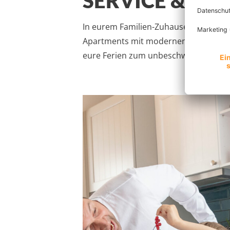
SERVICE & AU
In eurem Familien-Zuhause im BEECH R
Apartments mit modernen Annehmlichk
eure Ferien zum unbeschwerten Erle