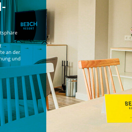
-
atsphäre
t
te an der
nnung und