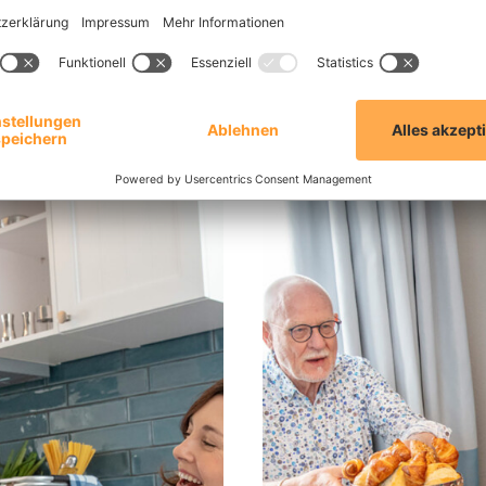
SSTATTUNG
esort Fleesensee sind alle
Der umfangreiche Hotelserv
eiten ausgestattet, die
nützliche und angenehme S
bnis machen.
Übernachtung am Fleesense