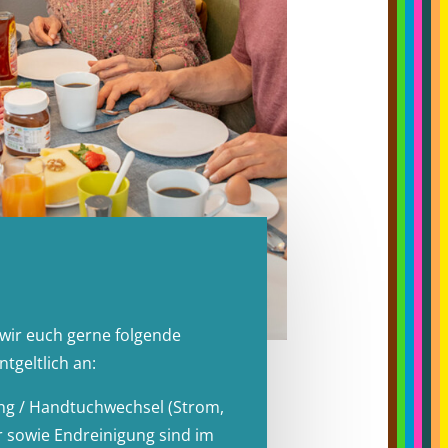
wir euch gerne folgende
ntgeltlich an:
ung / Handtuchwechsel (Strom,
 sowie Endreinigung sind im